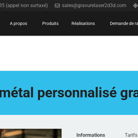
35 (appel non surtaxé)
sales@gravurelaser2d3d.com
A propos
Produits
Réalisations
Demande de r
 métal personnalisé gr
Informations
Tarifs