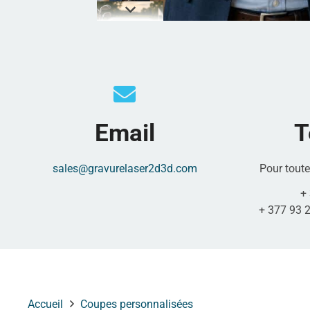
Email
T
sales@gravurelaser2d3d.com
Pour tout
+
+ 377 93 2
Accueil
Coupes personnalisées