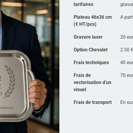
tarifaires
gravu
Plateau 46x36 cm
A part
(€ HT/pcs)
Gravure laser
20 eu
Option Chevalet
2.50 
Frais techniques
40 eu
Frais de
70 eu
vectorisation d'un
visuel
Frais de transport
En sus