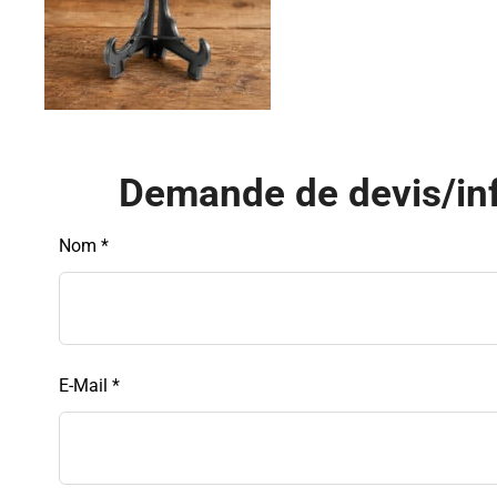
Demande de devis/inf
Leave
Nom *
this
field
blank
E-Mail *