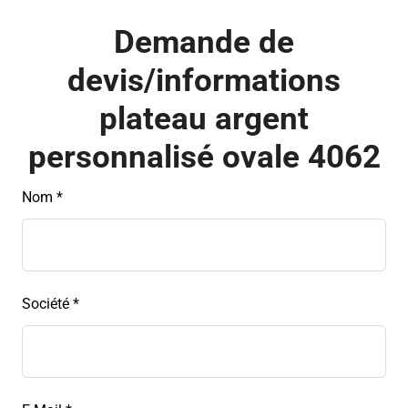
Demande de
devis/informations
plateau argent
personnalisé ovale 4062
Leave
Nom *
this
field
blank
Société *