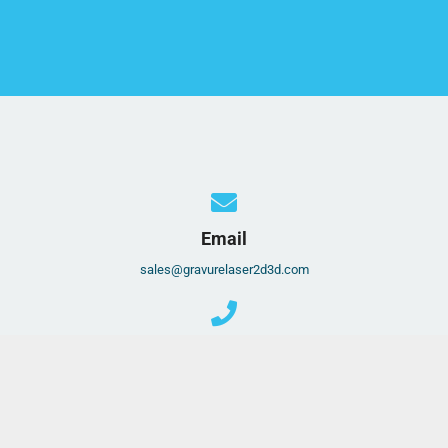
Email
sales@gravurelaser2d3d.com
Téléphone
+ 33 (0)6 63 36 1000
+ 377 93 25 02 35 (appel non surtaxé)